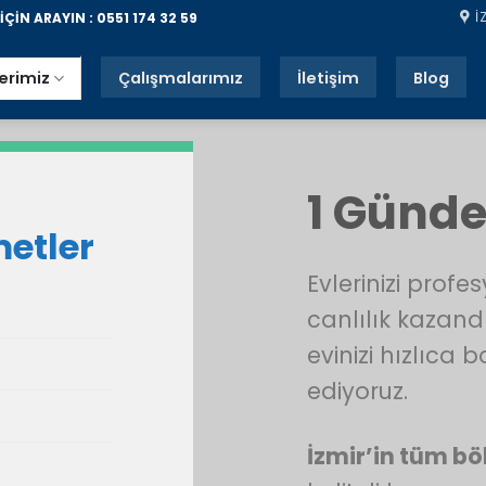
İ
ÇİN ARAYIN : 0551 174 32 59
erimiz
Çalışmalarımız
İletişim
Blog
1 Günde
metler
Evlerinizi prof
canlılık kazandı
evinizi hızlıca
ediyoruz.
İzmir’in tüm bö