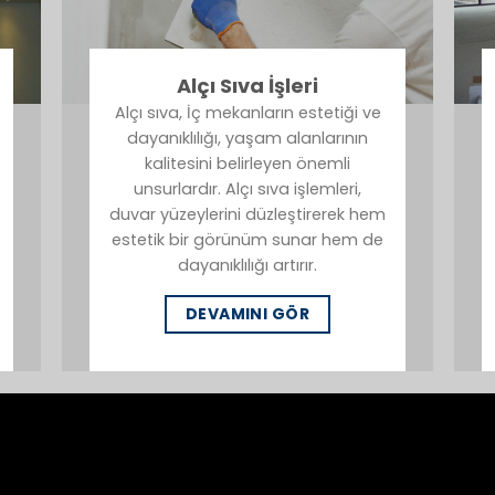
Alçı Sıva İşleri
Alçı sıva, İç mekanların estetiği ve
dayanıklılığı, yaşam alanlarının
kalitesini belirleyen önemli
unsurlardır. Alçı sıva işlemleri,
duvar yüzeylerini düzleştirerek hem
estetik bir görünüm sunar hem de
dayanıklılığı artırır.
DEVAMINI GÖR