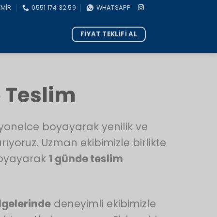
ZMİR
0551 174 32 59
WHATSAPP
FİYAT TEKLİFİ AL
 Teslim
esyonelce boyayarak yenilik ve
rıyoruz. Uzman ekibimizle birlikte
 boyayarak
1 günde teslim
lgelerinde
deneyimli ekibimizle