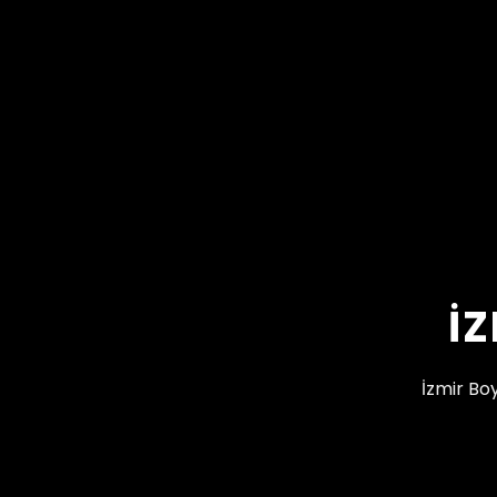
İ
İzmir Bo