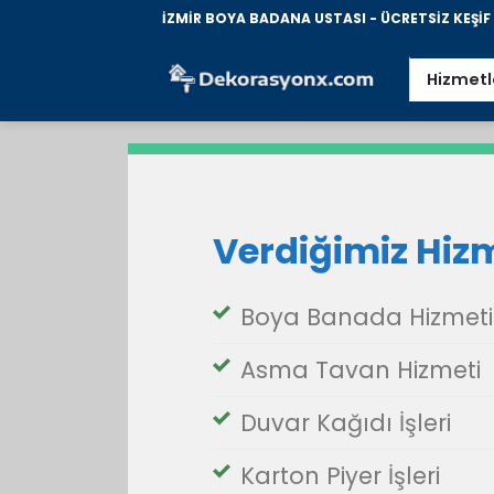
İçeriğe
İZMİR BOYA BADANA USTASI - ÜCRETSİZ KEŞİF İ
atla
Hizmetl
Verdiğimiz Hiz
Boya Banada Hizmeti
Asma Tavan Hizmeti
Duvar Kağıdı İşleri
Karton Piyer İşleri