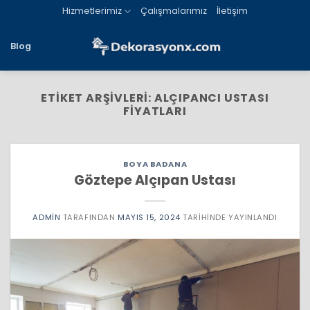
İçeriğe
Hizmetlerimiz
Çalışmalarımız
İletişim
atla
Blog
ETIKET ARŞIVLERI:
ALÇIPANCI USTASI
FIYATLARI
BOYA BADANA
Göztepe Alçıpan Ustası
ADMIN
TARAFINDAN
MAYIS 15, 2024
TARIHINDE YAYINLANDI