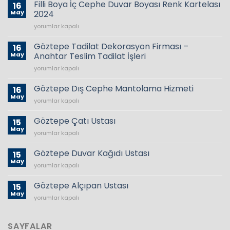
Filli Boya İç Cephe Duvar Boyası Renk Kartelası
16
May
2024
Filli
yorumlar kapalı
Boya
İç
Göztepe Tadilat Dekorasyon Firması –
16
Cephe
May
Anahtar Teslim Tadilat İşleri
Duvar
Göztepe
yorumlar kapalı
Boyası
Tadilat
Renk
Dekorasyon
Kartelası
Göztepe Dış Cephe Mantolama Hizmeti
16
Firması
2024
May
Göztepe
yorumlar kapalı
–
için
Dış
Anahtar
Cephe
Göztepe Çatı Ustası
Teslim
15
Mantolama
May
Tadilat
Göztepe
yorumlar kapalı
Hizmeti
İşleri
Çatı
için
için
Ustası
Göztepe Duvar Kağıdı Ustası
15
için
May
Göztepe
yorumlar kapalı
Duvar
Kağıdı
Göztepe Alçıpan Ustası
15
Ustası
May
Göztepe
yorumlar kapalı
için
Alçıpan
Ustası
için
SAYFALAR