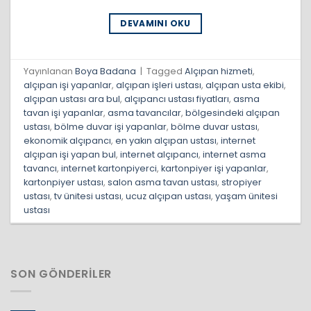
DEVAMINI OKU
Yayınlanan
Boya Badana
|
Tagged
Alçıpan hizmeti
,
alçıpan işi yapanlar
,
alçıpan işleri ustası
,
alçıpan usta ekibi
,
alçıpan ustası ara bul
,
alçıpancı ustası fiyatları
,
asma
tavan işi yapanlar
,
asma tavancılar
,
bölgesindeki alçıpan
ustası
,
bölme duvar işi yapanlar
,
bölme duvar ustası
,
ekonomik alçıpancı
,
en yakın alçıpan ustası
,
internet
alçıpan işi yapan bul
,
internet alçıpancı
,
internet asma
tavancı
,
internet kartonpiyerci
,
kartonpiyer işi yapanlar
,
kartonpiyer ustası
,
salon asma tavan ustası
,
stropiyer
ustası
,
tv ünitesi ustası
,
ucuz alçıpan ustası
,
yaşam ünitesi
ustası
SON GÖNDERILER