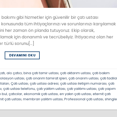
bakımı gibi hizmetler için güvenilir bir çatı ustası
 konusunda tüm ihtiyaçlarınızı ve sorunlarınızı karşılamak
ni her zaman ön planda tutuyoruz. Ekip olarak,
şılamak için donanımlı ve tecrübeliyiz. İhtiyacınız olan her
 her türlü sorunu[…]
DEVAMINI OKU
atı
,
alo çatıcı
,
bina çatı tamir ustası
,
çatı aktarım ustası
,
çatı bakım
izolasyon ustası
,
çatı onarım tamirat işleri
,
çatı onarım ustası
,
çatı tadila
staları
,
Çatı ustası
,
çatı ustası adresi
,
çatı ustası iletişim numarası
,
çatı
ı
,
çatı ustası telefonu
,
çatı yalıtım ustası
,
çatı yalıtımı ustası
,
çatı yapım
ı bul
,
çatıcılar
,
ekonomik çatı ustası
,
en yakın çatı ustası
,
eternit çatı
it çatı ustası
,
membran yalıtım ustası
,
Professional çatı ustası
,
shingl