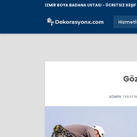
İçeriğe
İZMİR BOYA BADANA USTASI - ÜCRETSİZ KEŞİF İ
atla
Hizmetl
Göz
ADMIN
TARAFI