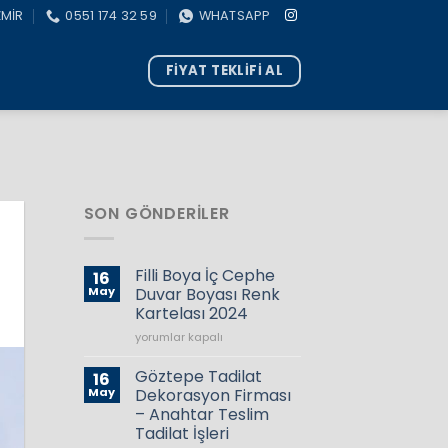
ZMİR
0551 174 32 59
WHATSAPP
FİYAT TEKLİFİ AL
SON GÖNDERILER
Filli Boya İç Cephe
16
May
Duvar Boyası Renk
Kartelası 2024
Filli
yorumlar kapalı
Boya
İç
Göztepe Tadilat
16
Cephe
May
Dekorasyon Firması
Duvar
– Anahtar Teslim
Boyası
Tadilat İşleri
Renk