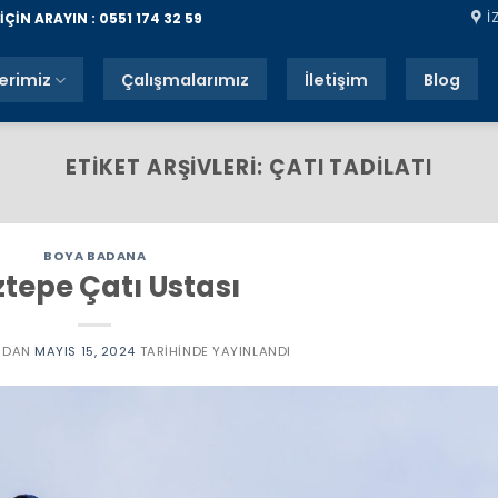
İ
ÇİN ARAYIN : 0551 174 32 59
erimiz
Çalışmalarımız
İletişim
Blog
ETIKET ARŞIVLERI:
ÇATI TADILATI
BOYA BADANA
tepe Çatı Ustası
NDAN
MAYIS 15, 2024
TARIHINDE YAYINLANDI