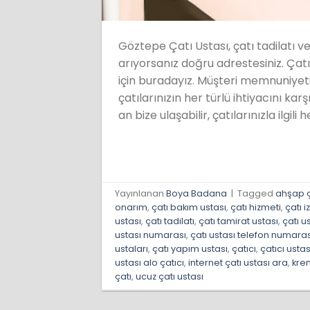
Göztepe Çatı Ustası, çatı tadilatı ve 
arıyorsanız doğru adrestesiniz. Çatı
için buradayız. Müşteri memnuniyeti
çatılarınızın her türlü ihtiyacını kar
an bize ulaşabilir, çatılarınızla ilgili
Yayınlanan
Boya Badana
|
Tagged
ahşap ç
onarım
,
çatı bakım ustası
,
çatı hizmeti
,
çatı 
ustası
,
çatı tadilatı
,
çatı tamirat ustası
,
çatı u
ustası numarası
,
çatı ustası telefon numaras
ustaları
,
çatı yapım ustası
,
çatıcı
,
çatıcı ustas
ustası alo çatıcı
,
internet çatı ustası ara
,
krem
çatı
,
ucuz çatı ustası