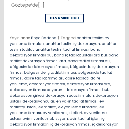
Göztepe’de[…]
DEVAMINI OKU
Yayınlanan
Boya Badana
|
Tagged
anahtar teslim ev
yenileme firmaları
,
anahtar teslim iç dekorasyon
,
anahtar
teslim tadilat
,
anahtar teslim tadilat firması
,
bana
dekorasyon firması bul
,
bana iç tadilat ustası ara bul
,
bana
tadilat dekorasyon firması ara
,
bana tadilat firması bul
,
bölgesinde dekorasyon firması
,
bölgesinde iç dekorasyon
firması
,
bölgesinde iç tadilat firması
,
bölgesinde tadilat
firması
,
daire tadilat firmaları
,
daire tadilatı
,
daire
yenileme
,
dekorasyon firması
,
dekorasyon firması ara
,
dekorasyon firması arıyorum
,
dekorasyon firması bul
,
dekorasyon şirketi
,
dekorasyon ucuz firmaları
,
dekorasyon
ustası
,
dekorasyoncular
,
en yakın tadilat firması
,
ev
tadilatçı ustası
,
ev tadilatı
,
ev yenileme firmaları
,
ev
yenileme firması
,
ev yenileme şirketleri
,
ev yenileme
ustası
,
evimi yeniletmek istiyom
,
evin tadilat işleri
,
iç
dekorasyon firmaları
,
iç dekorasyon firması
,
iç dekorasyon