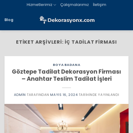
İçeriğe
Hizmetlerimiz
Çalışmalarımız
İletişim
atla
Blog
ETIKET ARŞIVLERI:
IÇ TADILAT FIRMASI
BOYA BADANA
Göztepe Tadilat Dekorasyon Firması
– Anahtar Teslim Tadilat İşleri
ADMIN
TARAFINDAN
MAYIS 16, 2024
TARIHINDE YAYINLANDI