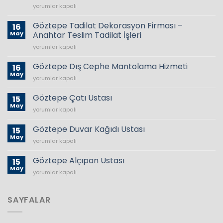
Filli
yorumlar kapalı
Boya
İç
Göztepe Tadilat Dekorasyon Firması –
16
Cephe
May
Anahtar Teslim Tadilat İşleri
Duvar
Göztepe
yorumlar kapalı
Boyası
Tadilat
Renk
Dekorasyon
Kartelası
Göztepe Dış Cephe Mantolama Hizmeti
16
Firması
2024
May
Göztepe
yorumlar kapalı
–
için
Dış
Anahtar
Cephe
Göztepe Çatı Ustası
Teslim
15
Mantolama
May
Tadilat
Göztepe
yorumlar kapalı
Hizmeti
İşleri
Çatı
için
için
Ustası
Göztepe Duvar Kağıdı Ustası
15
için
May
Göztepe
yorumlar kapalı
Duvar
Kağıdı
Göztepe Alçıpan Ustası
15
Ustası
May
Göztepe
yorumlar kapalı
için
Alçıpan
Ustası
için
SAYFALAR