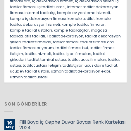
firması ara
,
iç dekorasyon hizmeti
,
iç dekorasyon şirketi
,
iç
tadilat firması
,
iç tadilat ustası
,
internet tadilat dekorasyon
firması
,
internet tadilatçı
,
komple ev yenileme hizmeti
,
komple iç dekorasyon firması
,
komple tadilat
,
komple
tadilat dekorasyon hizmeti
,
komple tadilat firmaları
,
komple tadilat ustaları
,
komple tadilatçılar
,
mağaza
tadilatı
,
ofis tadilatı
,
Tadilat dekorasyon
,
tadilat dekorasyon
şirketi
,
tadilat firmaları
,
tadilat firması
,
tadilat firması ara
,
tadilat firması arıyorum
,
tadilat firması bul
,
tadilat firması
iletişim
,
tadilat hizmeti
,
tadilat işleri firmaları
,
tadilat
şirketleri
,
tadilat tamirat ustası
,
tadilat ucuz firmaları
,
tadilat
ustası
,
tadilat ustası iletişim
,
tadilatçılar
,
ucuz daire tadilat
,
ucuz ev tadilat ustası
,
uzman tadilat dekorasyon ekibi
,
uzman tadilat ustası
SON GÖNDERILER
Filli Boya İç Cephe Duvar Boyası Renk Kartelası
16
May
2024