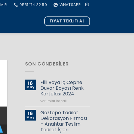
ZMİR
0551 174 32 59
WHATSAPP
FİYAT TEKLİFİ AL
SON GÖNDERILER
Filli Boya İç Cephe
16
May
Duvar Boyası Renk
Kartelası 2024
Filli
yorumlar kapalı
Boya
İç
Göztepe Tadilat
16
Cephe
May
Dekorasyon Firması
Duvar
– Anahtar Teslim
Boyası
Tadilat İşleri
Renk