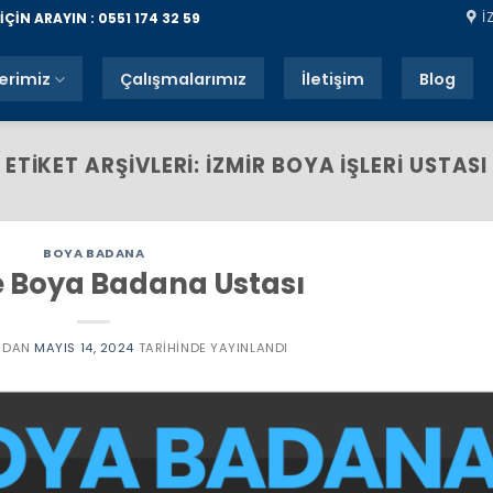
İ
ÇİN ARAYIN : 0551 174 32 59
erimiz
Çalışmalarımız
İletişim
Blog
ETIKET ARŞIVLERI:
IZMIR BOYA IŞLERI USTASI
BOYA BADANA
 Boya Badana Ustası
NDAN
MAYIS 14, 2024
TARIHINDE YAYINLANDI