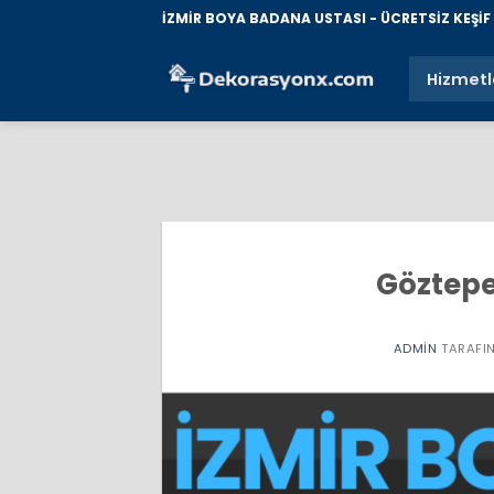
İçeriğe
İZMİR BOYA BADANA USTASI - ÜCRETSİZ KEŞİF İ
atla
Hizmetl
Göztepe
ADMIN
TARAFI