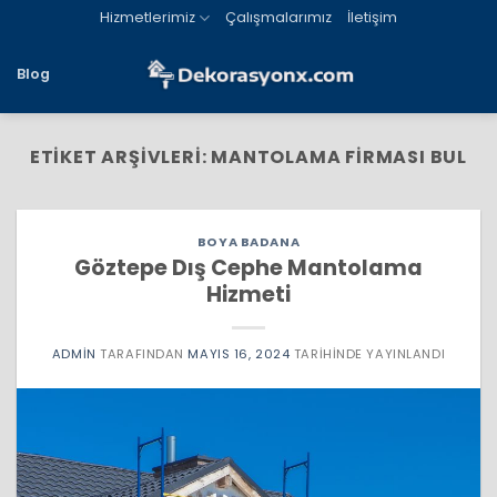
İçeriğe
Hizmetlerimiz
Çalışmalarımız
İletişim
atla
Blog
ETIKET ARŞIVLERI:
MANTOLAMA FIRMASI BUL
BOYA BADANA
Göztepe Dış Cephe Mantolama
Hizmeti
ADMIN
TARAFINDAN
MAYIS 16, 2024
TARIHINDE YAYINLANDI