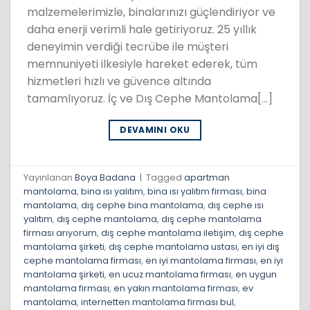
malzemelerimizle, binalarınızı güçlendiriyor ve
daha enerji verimli hale getiriyoruz. 25 yıllık
deneyimin verdiği tecrübe ile müşteri
memnuniyeti ilkesiyle hareket ederek, tüm
hizmetleri hızlı ve güvence altında
tamamlıyoruz. İç ve Dış Cephe Mantolama[…]
DEVAMINI OKU
Yayınlanan
Boya Badana
|
Tagged
apartman
mantolama
,
bina ısı yalıtım
,
bina ısı yalıtım firması
,
bina
mantolama
,
dış cephe bina mantolama
,
dış cephe ısı
yalıtım
,
dış cephe mantolama
,
dış cephe mantolama
firması arıyorum
,
dış cephe mantolama iletişim
,
dış cephe
mantolama şirketi
,
dış cephe mantolama ustası
,
en iyi dış
cephe mantolama firması
,
en iyi mantolama firması
,
en iyi
mantolama şirketi
,
en ucuz mantolama firması
,
en uygun
mantolama firması
,
en yakın mantolama firması
,
ev
mantolama
,
internetten mantolama firması bul
,