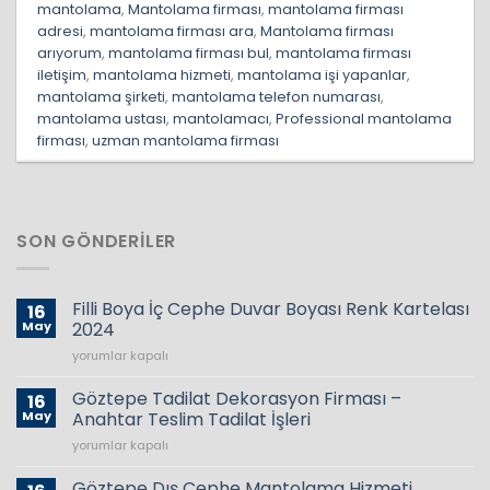
mantolama
,
Mantolama firması
,
mantolama firması
adresi
,
mantolama firması ara
,
Mantolama firması
arıyorum
,
mantolama firması bul
,
mantolama firması
iletişim
,
mantolama hizmeti
,
mantolama işi yapanlar
,
mantolama şirketi
,
mantolama telefon numarası
,
mantolama ustası
,
mantolamacı
,
Professional mantolama
firması
,
uzman mantolama firması
SON GÖNDERILER
Filli Boya İç Cephe Duvar Boyası Renk Kartelası
16
May
2024
Filli
yorumlar kapalı
Boya
İç
Göztepe Tadilat Dekorasyon Firması –
16
Cephe
May
Anahtar Teslim Tadilat İşleri
Duvar
Göztepe
yorumlar kapalı
Boyası
Tadilat
Renk
Dekorasyon
Kartelası
Göztepe Dış Cephe Mantolama Hizmeti