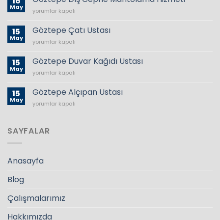
16
Firması
2024
May
Göztepe
yorumlar kapalı
–
için
Dış
Anahtar
Cephe
Göztepe Çatı Ustası
Teslim
15
Mantolama
May
Tadilat
Göztepe
yorumlar kapalı
Hizmeti
İşleri
Çatı
için
için
Ustası
Göztepe Duvar Kağıdı Ustası
15
için
May
Göztepe
yorumlar kapalı
Duvar
Kağıdı
Göztepe Alçıpan Ustası
15
Ustası
May
Göztepe
yorumlar kapalı
için
Alçıpan
Ustası
için
SAYFALAR
Anasayfa
Blog
Çalışmalarımız
Hakkımızda